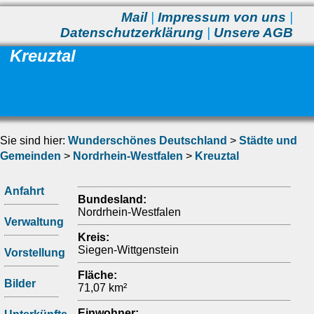
Mail
|
Impressum von uns
|
Datenschutzerklärung
|
Unsere AGB
Kreuztal
Sie sind hier:
Wunderschönes Deutschland
>
Städte und
Gemeinden
>
Nordrhein-Westfalen
>
Kreuztal
Anfahrt
Bundesland:
Nordrhein-Westfalen
Verwaltung
Kreis:
Siegen-Wittgenstein
Vorstellung
Fläche:
Bilder
71,07 km²
Einwohner: